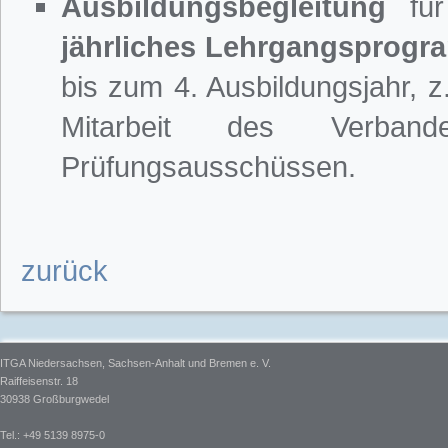
Ausbildungsbegleitung
für 
jährliches Lehrgangsprog
bis zum 4. Ausbildungsjahr, 
Mitarbeit des Verba
Prüfungsausschüssen.
zurück
ITGA Niedersachsen, Sachsen-Anhalt und Bremen e. V.
Raiffeisenstr. 18
30938 Großburgwedel
Tel.: +49 5139 8975-0