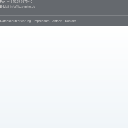
Fax: +49 5139 8975-40
E-Mail:
info@itga-mitte.de
Datenschutzerklärung
Impressum
Anfahrt
Kontakt