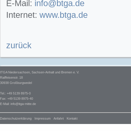
E-Mail:
info@btga.de
Internet:
www.btga.de
zurück
ITGA Niedersachsen, Sachsen-Anhalt und Bremen e. V.
Raiffeisenstr. 18
30938 Großburgwedel
Tel.: +49 5139 8975-0
Fax: +49 5139 8975-40
E-Mail:
info@itga-mitte.de
Datenschutzerklärung
Impressum
Anfahrt
Kontakt