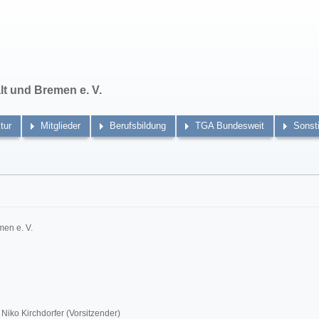
t und Bremen e. V.
tur
Mitglieder
Berufsbildung
TGA Bundesweit
Sonst
en e. V.
 Niko Kirchdorfer (Vorsitzender)