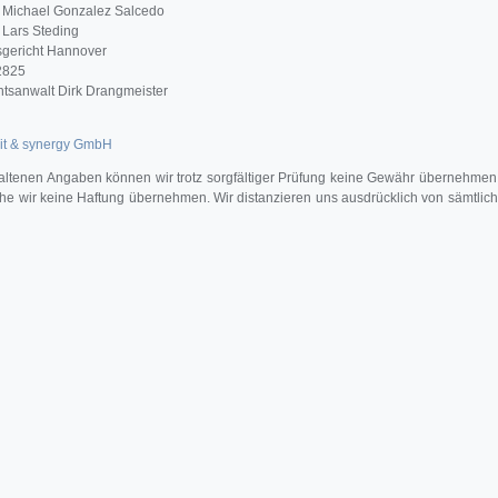
 Michael Gonzalez Salcedo
 Lars Steding
gericht Hannover
2825
tsanwalt Dirk Drangmeister
it & synergy GmbH
thaltenen Angaben können wir trotz sorgfältiger Prüfung keine Gewähr übernehmen.
lche wir keine Haftung übernehmen. Wir distanzieren uns ausdrücklich von sämtlich