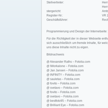
Stellvertreter:
Herr
Herr
stergericht:
Amts
Register-Nr.:
VR 
Geschäftsführer:
Rech
Programmierung und Design der Internetseite:
Für die Richtigkeit der in dieser Webseite en
sich ausschließlich um fremde Inhalte, für we
uns diese Inhalte nicht zu eigen.
Bildnachweis
@ Alexander Raths – Fotolia.com
@ IWorkalone – Fotolia.com
@ Jan Jansen – Fotolia.com
@ INFINITY – Fotolia.com
@ sauletas – Fotolia.com
@ fovito – Fotolia.com
@ svetavo – Fotolia.com
@ fovito – Fotolia.com
@ svetavo – Fotolia.com
@ bestfoto95 – Fotolia.com
@ Brilliant Eye – Fotolia.com