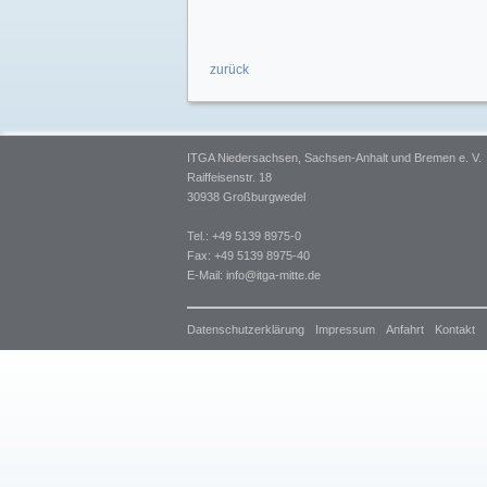
zurück
ITGA Niedersachsen, Sachsen-Anhalt und Bremen e. V.
Raiffeisenstr. 18
30938 Großburgwedel
Tel.: +49 5139 8975-0
Fax: +49 5139 8975-40
E-Mail:
info@itga-mitte.de
Datenschutzerklärung
Impressum
Anfahrt
Kontakt