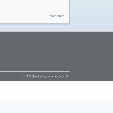
nach oben
© ITGA
Design by it & synergy GmbH