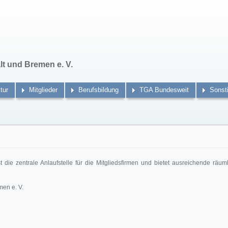
t und Bremen e. V.
tur
Mitglieder
Berufsbildung
TGA Bundesweit
Sonst
t die zentrale Anlaufstelle für die Mitgliedsfirmen und bietet ausreichende räum
en e. V.