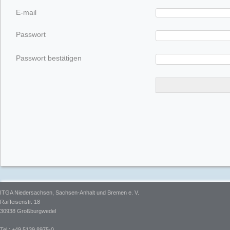
E-mail
Passwort
Passwort bestätigen
ITGA Niedersachsen, Sachsen-Anhalt und Bremen e. V.
Raiffeisenstr. 18
30938 Großburgwedel
Tel.: +49 5139 8975-0