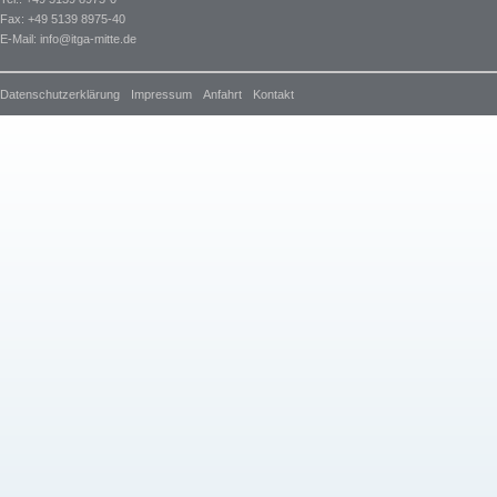
Fax: +49 5139 8975-40
E-Mail:
info@itga-mitte.de
Datenschutzerklärung
Impressum
Anfahrt
Kontakt